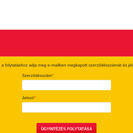
, a folytatáshoz adja meg e-mailben megkapott szerződésszámát és jel
(Kötelező mező)
Szerződésszám
:
(Kötelező mező)
Jelszó
:
ÜGYINTÉZÉS FOLYTATÁSA