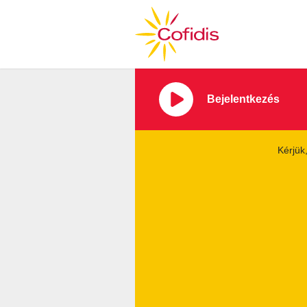
Ugrás a fő tartalomhoz
Bejelentkezés
Kérjük